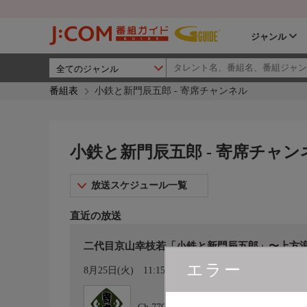
ジャンル
番組表
小鉄と新門辰五郎 - 寄席チャンネル
小鉄と新門辰五郎 - 寄席チャン
放送スケジュール一覧
直近の放送
二代目京山幸枝若「小鉄と新門辰五郎」〜上方
エラー
カレンダー登録
8月25日(火)
11:15〜12:00