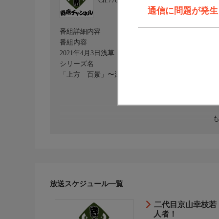
Ch.770
寄席チャンネル
通信に問題が発生しま
番組詳細内容
番組内容
2021年4月3日浅草・木馬亭にて収録
シリーズ名
「上方 百景」〜江戸とは一味違う高座をお届け〜
放送スケジュール一覧
二代目京山幸枝若
人者！