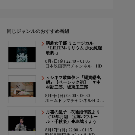
同じジャンルのおすすめ番組
演劇女子部 ミュージカル
「LILIUM-リリウム 少女純潔
歌劇-」
8月7日(金) 22:40～01:05
日本映画専門チャンネル HD
＜シネマ歌舞伎＞『鰯賣戀曳
網』【ベーシック初】 ▼中
村勘三郎、坂東玉三郎
8月9日(日) 05:00～06:30
ホームドラマチャンネルＨＤ
韓流・時代劇・国内ドラマ
月雲の皇子 −衣通姫伝説より−
（'13年月組 宝塚バウホー
ル・千秋楽）◆珠城りょう
8月17日(月) 22:00～01:15
時代劇専門チャンネル HD