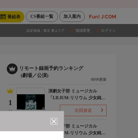
CS番組一覧
加入案内
番組表
地域変更
ログイン
設定地域：
東京 東エリア
リモート録画予約ランキング
(劇場／公演)
08/06更新
演劇女子部 ミュージカル
「LILIUM-リリウム 少女純潔
1
歌劇-」
次回放送
(-)
演劇女子部 ミュージカル
「LILIUM-リリウム 少女純潔
2