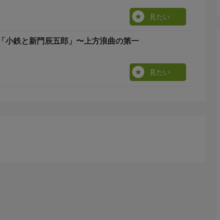
見たい
「小鉄と新門辰五郎」〜上方浪曲の第一
見たい