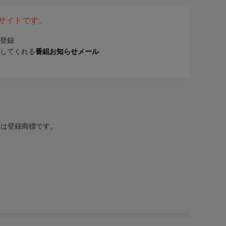
表サイトです。
登録
してくれる
番組お知らせメール
または登録商標です。