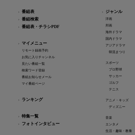
番組表
ジャンル
番組検索
洋画
邦画
番組表・チラシPDF
海外ドラマ
国内ドラマ
マイメニュー
アジアドラマ
リモート録画予約
韓流まつり
お気に入りチャンネル
スポーツ
見たい番組一覧
プロ野球
検索ワード登録
サッカー
番組お知らせメール
ゴルフ
マイ番組ページ
テニス
ランキング
アニメ・キッズ
ディズニー
特集一覧
音楽
フォトインタビュー
エンタメ
生活・趣味・教養