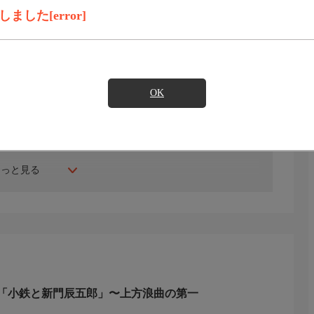
見たい
した[error]
OK
もっと見る
「小鉄と新門辰五郎」〜上方浪曲の第一