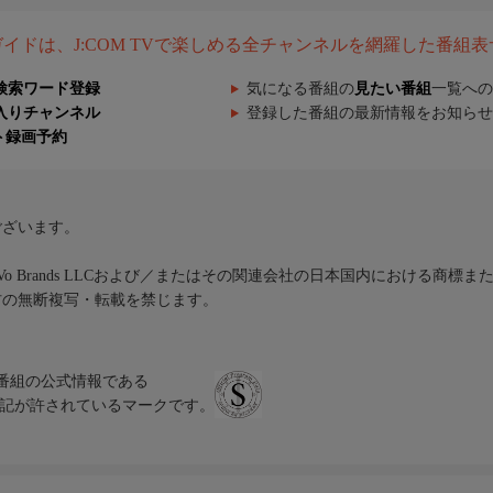
組ガイドは、J:COM TVで楽しめる全チャンネルを網羅した番組
検索ワード登録
気になる番組の
見たい番組
一覧への
入りチャンネル
登録した番組の最新情報をお知らせ
ト録画予約
ございます。
iVo Brands LLCおよび／またはその関連会社の日本国内における商標
材の無断複写・転載を禁じます。
、テレビ番組の公式情報である
スにのみ表記が許されているマークです。