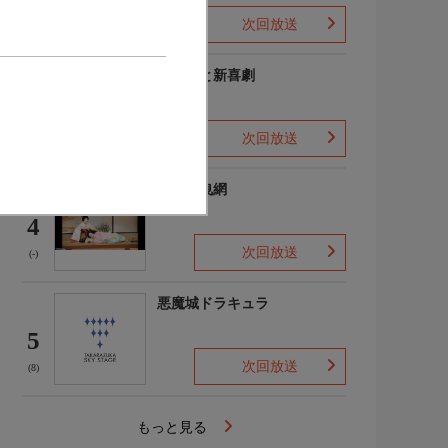
歌劇-」感謝祭
次回放送
(-)
よしもと新喜劇
3
次回放送
(4)
鰯賣戀曳網
4
次回放送
(-)
悪魔城ドラキュラ
5
次回放送
(8)
もっと見る