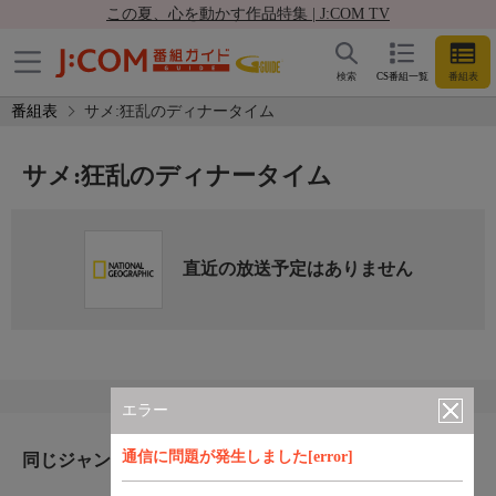
この夏、心を動かす作品特集 | J:COM TV
検索
CS番組一覧
番組表
番組表
サメ:狂乱のディナータイム
サメ:狂乱のディナータイム
直近の放送予定はありません
エラー
通信に問題が発生しました[error]
同じジャンルのおすすめ番組