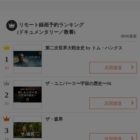
リモート録画予約ランキング
(ドキュメンタリー／教養)
08/06更新
第二次世界大戦全史 by トム・ハンクス
1
次回放送
(1)
ザ・ユニバース〜宇宙の歴史〜S6
2
次回放送
(2)
ザ・森男
3
次回放送
(-)