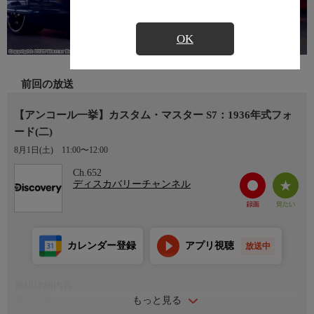
OK
前回の放送
【アンコール一挙】カスタム・マスター S7：1936年式フォ
ード(二)
8月1日(土)
11:00〜12:00
Ch.652
ディスカバリーチャンネル
カレンダー登録
アプリ視聴
放送中
番組詳細内容
もっと見る
番組詳細