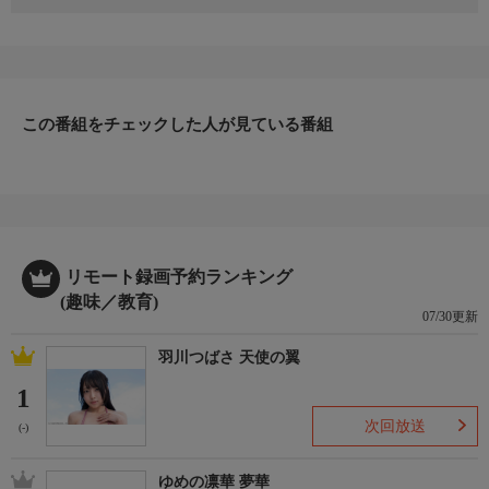
1951年式フォードのピックアップトラックのカスタムが続く。塗
装も終わり、完成まであと少し。そんな中、クラシカルな1936年
式フォードがキャブレターのアップグレードのために持ち込まれ
る。ところが作業は大掛かりなものに…。ピックアップトラック
の作業が滞ってしまう。
この番組をチェックした人が見ている番組
リモート録画予約ランキング
(趣味／教育)
07/30更新
羽川つばさ 天使の翼
1
次回放送
(-)
ゆめの凛華 夢華