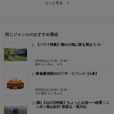
もっと見る
同じジャンルのおすすめ番組
【ハワイ特集】憧れの地に家を買おう #1
8月8日(土) 21:00～22:00
旅チャンネル ＨＤ
麻雀最強戦2025▽ザ・リベンジ【A卓】
8月8日(土) 22:00～23:40
テレ朝チャンネル２
[新]【山の日特集】ちょっと山頂へ〜絶景！ニ
ッポン低山紀行 弥彦山・高川山