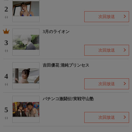
2
次回放送
(-)
3月のライオン
3
次回放送
(-)
吉田優花 清純プリンセス
4
次回放送
(-)
パチンコ激闘伝!実戦守山塾
5
次回放送
(-)