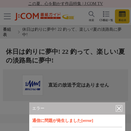
この夏、心を動かす作品特集 | J:COM TV
検索
CS番組一覧
番組表
番組
休日は釣りに夢中! 22 釣って、楽しい!夏の淡路島に夢
表
中!
休日は釣りに夢中! 22 釣って、楽しい!夏
の淡路島に夢中!
直近の放送予定はありません
エラー
通信に問題が発生しました[error]