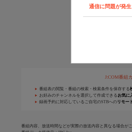
通信に問題が発生しま
J:COM番
番組表の閲覧・番組の検索・検索条件を保存する
お好みのチャンネルを選択して作成できる
お気に
録画予約に対応しているご自宅のSTBへの
リモー
番組内容、放送時間などが実際の放送内容と異なる場合が