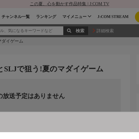
この夏、心を動かす作品特集 | J:COM TV
チャンネル一覧
ランキング
マイメニュー
J:COM STREAM
詳細検索
のマダイゲーム
とSLJで狙う!夏のマダイゲーム
の放送予定はありません