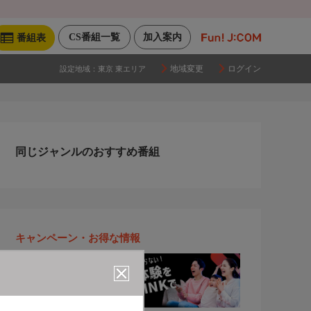
CS番組一覧
加入案内
番組表
地域変更
ログイン
設定地域：
東京 東エリア
同じジャンルのおすすめ番組
キャンペーン・お得な情報