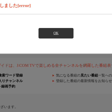
した[error]
OK
組ガイドは、J:COM TVで楽しめる全チャンネルを網羅した番組
検索ワード登録
気になる番組の
見たい番組
一覧への
入りチャンネル
登録した番組の最新情報をお知らせ
ト録画予約
ございます。