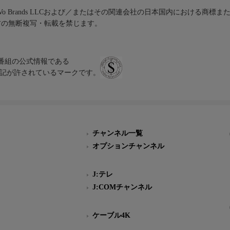
iVo Brands LLCおよび／またはその関連会社の日本国内における商標
材の無断複写・転載を禁じます。
、テレビ番組の公式情報である
スにのみ表記が許されているマークです。
チャンネル一覧
オプションチャンネル
J:テレ
J:COMチャンネル
ケーブル4K