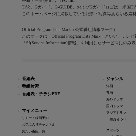
番組データ提供元：IPG Inc.
TiVo、Gガイド、G-GUIDE、およびGガイドロゴは、米国T
このホームページに掲載している記事・写真等あらゆる素
Official Program Data Mark（公式番組情報マーク）
このマークは「Official Program Data Mark」といい
「SI(Service Information)情報」を利用したサービ
番組表
ジャンル
番組検索
洋画
邦画
番組表・チラシPDF
海外ドラマ
国内ドラマ
マイメニュー
アジアドラマ
リモート録画予約
韓流まつり
お気に入りチャンネル
スポーツ
見たい番組一覧