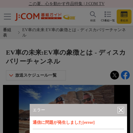
この夏、心を動かす作品特集 | J:COM TV
検索
CS番組一覧
番組表
番組
EV車の未来:EV車の象徴とは - ディスカバリーチャンネ
表
ル
EV車の未来:EV車の象徴とは - ディスカ
バリーチャンネル
放送スケジュール一覧
エラー
通信に問題が発生しました[error]