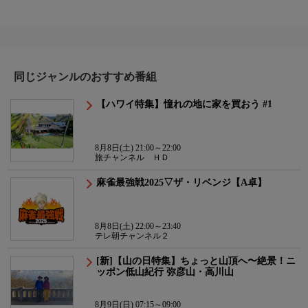
同じジャンルのおすすめ番組
【ハワイ特集】憧れの地に家を買おう #1
8月8日(土) 21:00～22:00
旅チャンネル ＨＤ
麻雀最強戦2025▽ザ・リベンジ【A卓】
8月8日(土) 22:00～23:40
テレ朝チャンネル２
[新]【山の日特集】ちょっと山頂へ〜絶景！ニ
ッポン低山紀行 弥彦山・高川山
8月9日(日) 07:15～09:00