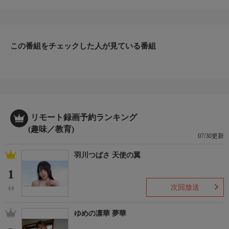
る。伝説の９１１やレースにおける名シーンは人々の記憶に深く
刻まれ、ポルシェが製造したすべての車やその功績は他の追随を
許さない。しかし、ポルシェ初の電気自動車タイカンは同様の評
価を得られるだろうか？この新型電気自動車は画期的な大型セダ
ンだが、ポルシェを象徴するスポーツカーと同じ脚光を浴びる要
この番組をチェックした人が見ている番組
素がこのタイカンにあるのだろうか？
リモート録画予約ランキング
(趣味／教育)
07/30更新
羽川つばさ 天使の翼
1
次回放送
(-)
ゆめの凛華 夢華