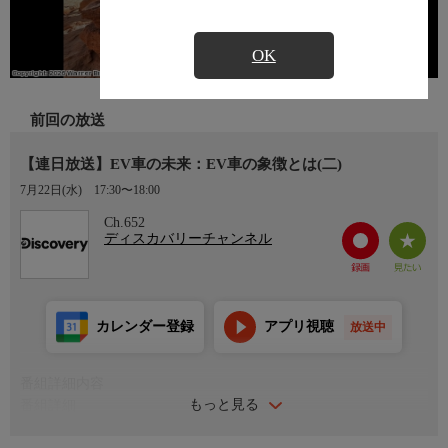
OK
前回の放送
【連日放送】EV車の未来：EV車の象徴とは(二)
7月22日(水)
17:30〜18:00
Ch.652
ディスカバリーチャンネル
カレンダー登録
アプリ視聴
放送中
番組詳細内容
もっと見る
番組詳細
ポルシェには世界のどの自動車メーカーよりも豊かな遺産があ