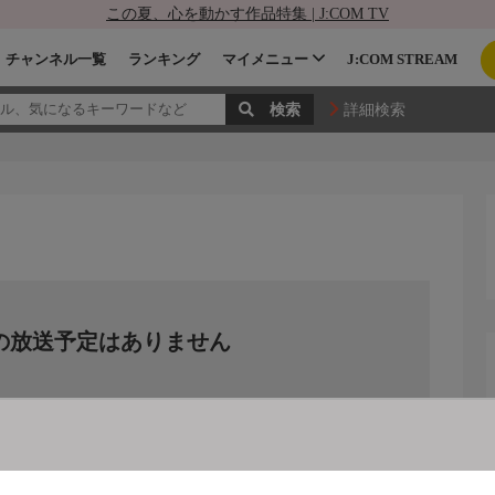
この夏、心を動かす作品特集 | J:COM TV
チャンネル一覧
ランキング
マイメニュー
J:COM STREAM
詳細検索
の放送予定はありません