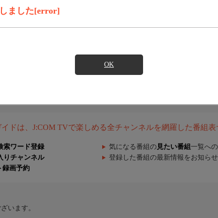
した[error]
OK
組ガイドは、J:COM TVで楽しめる全チャンネルを網羅した番組
検索ワード登録
気になる番組の
見たい番組
一覧への
入りチャンネル
登録した番組の最新情報をお知らせ
ト録画予約
ございます。