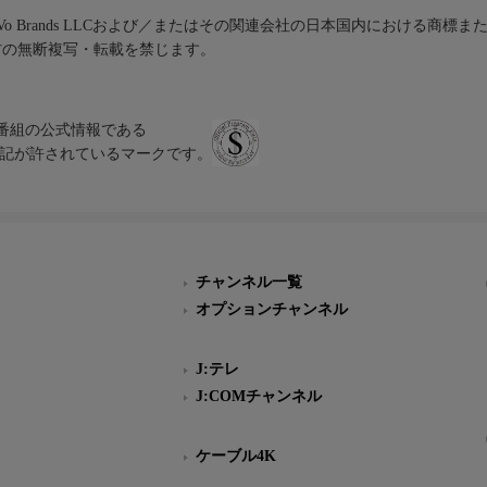
iVo Brands LLCおよび／またはその関連会社の日本国内における商標
材の無断複写・転載を禁じます。
、テレビ番組の公式情報である
スにのみ表記が許されているマークです。
チャンネル一覧
オプションチャンネル
J:テレ
J:COMチャンネル
ケーブル4K