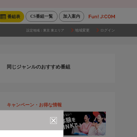
CS番組一覧
加入案内
番組表
地域変更
ログイン
設定地域：
東京 東エリア
同じジャンルのおすすめ番組
キャンペーン・お得な情報