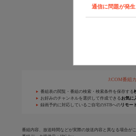
通信に問題が発生しま
J:COM番
番組表の閲覧・番組の検索・検索条件を保存する
お好みのチャンネルを選択して作成できる
お気に
録画予約に対応しているご自宅のSTBへの
リモー
番組内容、放送時間などが実際の放送内容と異なる場合が