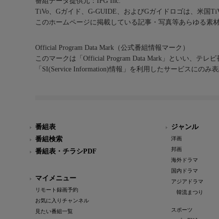
番組データ提供元：IPG Inc.
TiVo、Gガイド、G-GUIDE、およびGガイドロゴは、米国T
このホームページに掲載している記事・写真等あらゆる素
Official Program Data Mark（公式番組情報マーク）
このマークは「Official Program Data Mark」といい
「SI(Service Information)情報」を利用したサービ
番組表
ジャンル
番組検索
洋画
邦画
番組表・チラシPDF
海外ドラマ
国内ドラマ
マイメニュー
アジアドラマ
リモート録画予約
韓流まつり
お気に入りチャンネル
スポーツ
見たい番組一覧