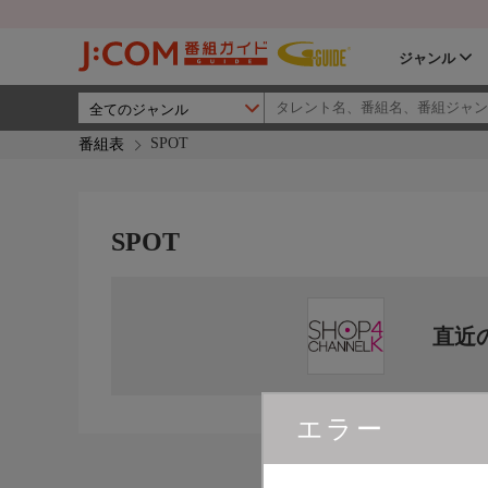
ジャンル
SPOT
番組表
SPOT
直近
エラー