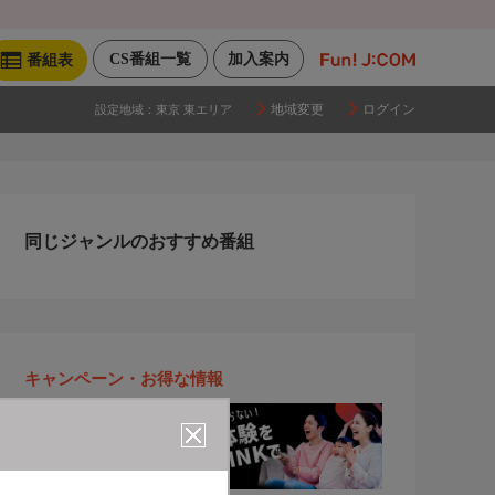
CS番組一覧
加入案内
番組表
地域変更
ログイン
設定地域：
東京 東エリア
同じジャンルのおすすめ番組
キャンペーン・お得な情報