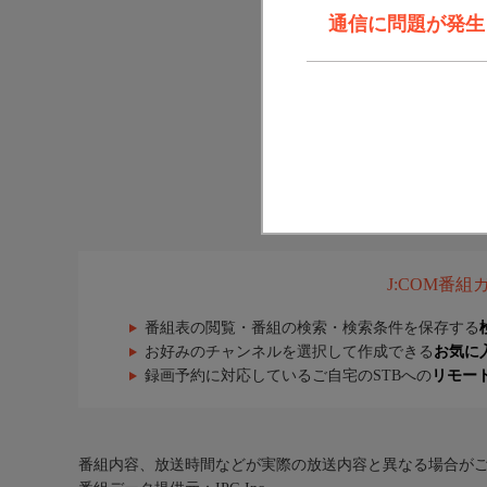
通信に問題が発生しま
J:COM番
番組表の閲覧・番組の検索・検索条件を保存する
お好みのチャンネルを選択して作成できる
お気に
録画予約に対応しているご自宅のSTBへの
リモー
番組内容、放送時間などが実際の放送内容と異なる場合が