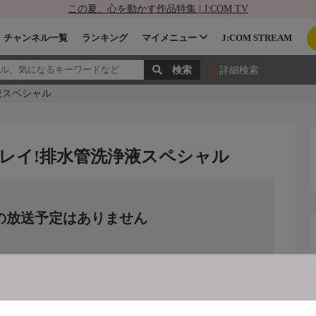
この夏、心を動かす作品特集 | J:COM TV
チャンネル一覧
ランキング
マイメニュー
J:COM STREAM
詳細検索
液スペシャル
レイ!排水管洗浄液スペシャル
の放送予定はありません