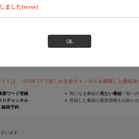
した[error]
OK
組ガイドは、J:COM TVで楽しめる全チャンネルを網羅した番組
検索ワード登録
気になる番組の
見たい番組
一覧への
入りチャンネル
登録した番組の最新情報をお知らせ
ト録画予約
ございます。