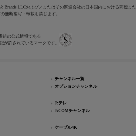
iVo Brands LLCおよび／またはその関連会社の日本国内における商標
材の無断複写・転載を禁じます。
、テレビ番組の公式情報である
スにのみ表記が許されているマークです。
チャンネル一覧
オプションチャンネル
J:テレ
J:COMチャンネル
ケーブル4K