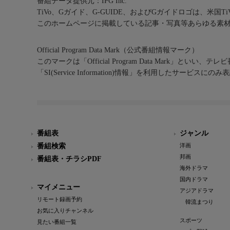
番組データ提供元：IPG Inc.
TiVo、Gガイド、G-GUIDE、およびGガイドロゴは、米国T
このホームページに掲載している記事・写真等あらゆる素
Official Program Data Mark（公式番組情報マーク）
このマークは「Official Program Data Mark」といい
「SI(Service Information)情報」を利用したサービ
番組表
ジャンル
番組検索
洋画
邦画
番組表・チラシPDF
海外ドラマ
国内ドラマ
マイメニュー
アジアドラマ
リモート録画予約
韓流まつり
お気に入りチャンネル
スポーツ
見たい番組一覧