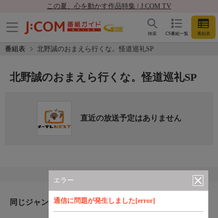
この夏、心を動かす作品特集 | J:COM TV
検索
CS番組一覧
番組表
番組表
北野誠のおまえら行くな。怪道巡礼SP
北野誠のおまえら行くな。怪道巡礼SP
直近の放送予定はありません
エラー
通信に問題が発生しました[error]
同じジャンルのおすすめ番組