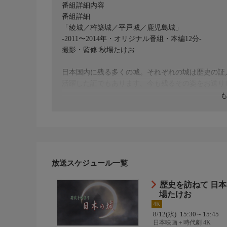
番組詳細内容
番組詳細
「綾城／杵築城／平戸城／鹿児島城」
-2011〜2014年・オリジナル番組・本編12分-
撮影・監修:秋場たけお
日本国内に残る多くの城。それぞれの城は歴史の証
活躍した証でもあります。今も残るその姿をお送り
放送スケジュール一覧
歴史を訪ねて 日
場たけお
4K
8/12(水)
15:30～15:45
日本映画＋時代劇 4K