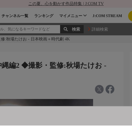
この夏、心を動かす作品特集 | J:COM TV
チャンネル一覧
ランキング
マイメニュー
J:COM STREAM
詳細検索
:秋場たけお - 日本映画＋時代劇 4K
縄編2 ◆撮影・監修:秋場たけお -