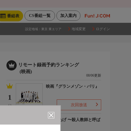
CS番組一覧
加入案内
番組表
地域変更
ログイン
設定地域：
東京 東エリア
リモート録画予約ランキング
(映画)
08/06更新
映画『グランメゾン・パリ』
1
次回放送
(-)
でっちあげ 〜殺人教師と呼ば
れた男
2