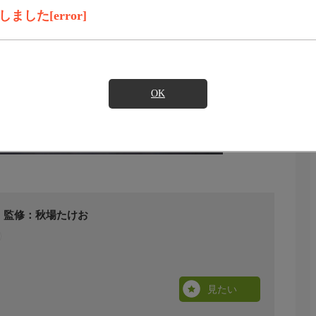
した[error]
OK
・監修：秋場たけお
見たい