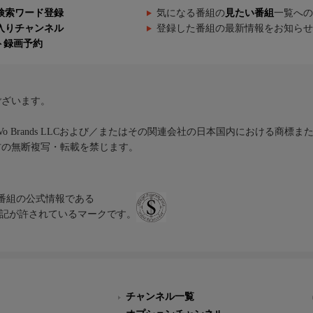
検索ワード登録
気になる番組の
見たい番組
一覧への
入りチャンネル
登録した番組の最新情報をお知らせ
ト録画予約
ございます。
iVo Brands LLCおよび／またはその関連会社の日本国内における商標
材の無断複写・転載を禁じます。
、テレビ番組の公式情報である
スにのみ表記が許されているマークです。
チャンネル一覧