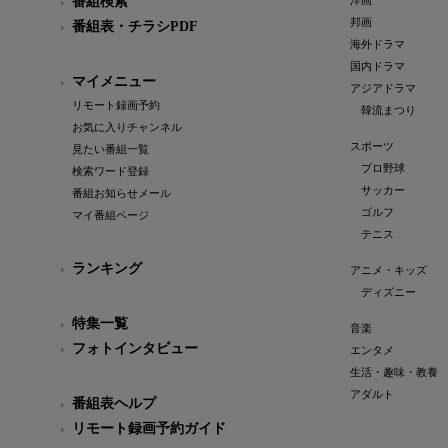
番組検索
洋画
邦画
番組表・チラシPDF
海外ドラマ
国内ドラマ
マイメニュー
アジアドラマ
リモート録画予約
韓流まつり
お気に入りチャンネル
スポーツ
見たい番組一覧
プロ野球
検索ワード登録
サッカー
番組お知らせメール
ゴルフ
マイ番組ページ
テニス
ランキング
アニメ・キッズ
ディズニー
特集一覧
音楽
フォトインタビュー
エンタメ
生活・趣味・教養
アダルト
番組表ヘルプ
リモート録画予約ガイド