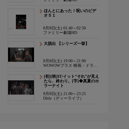
ほんとにあった！呪いのビデ
オ５１
8月8日(土) 01:40～02:50
ファミリー劇場HD
大脱出 【シリーズ一挙】
8月8日(土) 19:00～21:00
WOWOWプラス 映画・ドラ
マ・スポーツ・音楽
[初][映]IT/イット“それ”が見え
たら、終わり。[字]◆真夏のホ
ラーナイト
8月8日(土) 21:00～23:25
Dlife（ディーライフ）