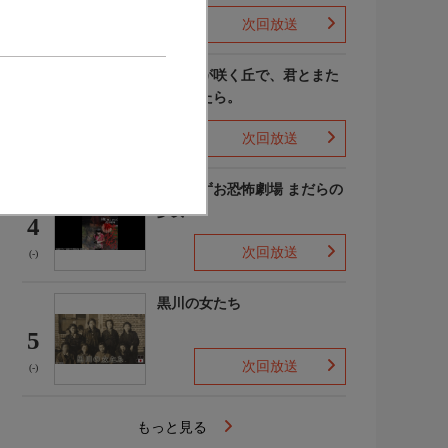
次回放送
(4)
あの花が咲く丘で、君とまた
出会えたら。
3
次回放送
(-)
楳図かずお恐怖劇場 まだらの
少女
4
次回放送
(-)
黒川の女たち
5
次回放送
(-)
もっと見る