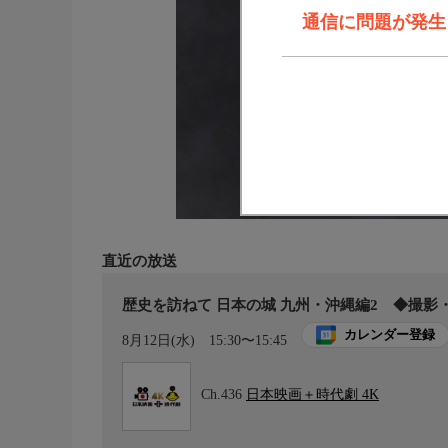
通信に問題が発生しま
直近の放送
歴史を訪ねて 日本の城 九州・沖縄編2 ◆撮影
カレンダー登録
8月12日(水)
15:30〜15:45
Ch.436
日本映画＋時代劇 4K