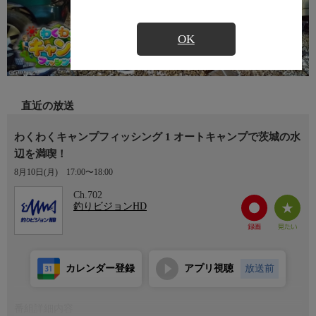
OK
直近の放送
わくわくキャンプフィッシング 1 オートキャンプで茨城の水
辺を満喫！
8月10日(月)
17:00〜18:00
Ch.702
釣りビジョンHD
カレンダー登録
アプリ視聴
放送前
番組詳細内容