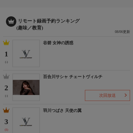
リモート録画予約ランキング
(趣味／教育)
08/06更新
谷碧 女神の誘惑
1
(-)
百合川サシャ チェートヴィルチ
2
次回放送
(-)
羽川つばさ 天使の翼
3
(1)