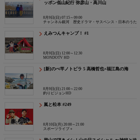
ッポン低山紀行 弥彦山・高川山
8月9日(日) 07:15～09:00
チャンネル銀河 歴史ドラマ・サスペンス・日本のうた
えみつんキャンプ！ #1
8月9日(日) 12:00～12:30
MONDOTV HD
[新]のべ竿ノトビラ 5 高橋哲也×福江島の海
8月9日(日) 21:00～22:00
釣りビジョンHD
嵐と松本 #249
8月10日(月) 20:00～21:00
スポーツライブ＋