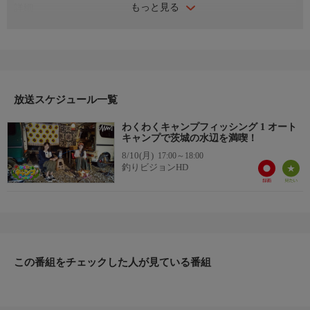
もっと見る
詳細
アウトドアの王道である「釣り」と「キャンプ」を組み合わせる
と、相乗効果で楽しさが倍増する。アウトドア女子・もりふうみ
とちょもかが、その魅力の全てをお見せする。
今回は、夏休みの思い出にぴったりな手軽な堤防釣りとオート
キャンプ。「釣りもキャンプも初心者でどうしたらいいか？」そ
んなアウトドア初心者の方必見です。
放送スケジュール一覧
＊出演者：もりふうみ・ちょもか
わくわくキャンプフィッシング 1 オート
＊初回放送：2021/7/25
キャンプで茨城の水辺を満喫！
8/10(月)
17:00～18:00
釣りビジョンHD
この番組をチェックした人が見ている番組