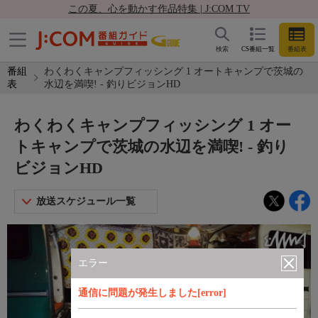
この夏、心を動かす作品特集 | J:COM TV
検索
CS番組一覧
番組表
番組
わくわくキャンプフィッシング 1 オートキャンプで茨城の
表
水辺を満喫! - 釣りビジョンHD
わくわくキャンプフィッシング 1 オー
トキャンプで茨城の水辺を満喫! - 釣り
ビジョンHD
放送スケジュール一覧
エラー
通信に問題が発生しました[error]