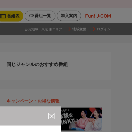
CS番組一覧
加入案内
番組表
地域変更
ログイン
設定地域：
東京 東エリア
同じジャンルのおすすめ番組
キャンペーン・お得な情報