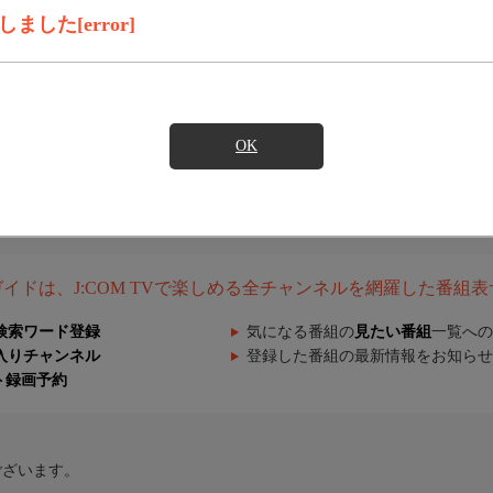
した[error]
OK
組ガイドは、J:COM TVで楽しめる全チャンネルを網羅した番組
検索ワード登録
気になる番組の
見たい番組
一覧への
入りチャンネル
登録した番組の最新情報をお知らせ
ト録画予約
ございます。