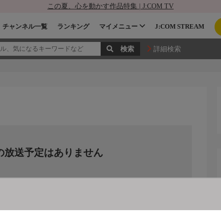
この夏、心を動かす作品特集 | J:COM TV
チャンネル一覧
ランキング
マイメニュー
J:COM STREAM
詳細検索
の放送予定はありません