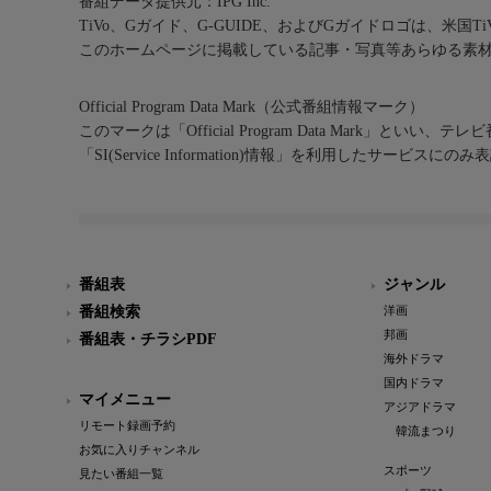
番組データ提供元：IPG Inc.
TiVo、Gガイド、G-GUIDE、およびGガイドロゴは、米国T
このホームページに掲載している記事・写真等あらゆる素
Official Program Data Mark（公式番組情報マーク）
このマークは「Official Program Data Mark」といい
「SI(Service Information)情報」を利用したサービ
番組表
ジャンル
番組検索
洋画
邦画
番組表・チラシPDF
海外ドラマ
国内ドラマ
マイメニュー
アジアドラマ
リモート録画予約
韓流まつり
お気に入りチャンネル
スポーツ
見たい番組一覧