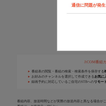
通信に問題が発生しま
J:COM番
番組表の閲覧・番組の検索・検索条件を保存する
お好みのチャンネルを選択して作成できる
お気に
録画予約に対応しているご自宅のSTBへの
リモー
番組内容、放送時間などが実際の放送内容と異なる場合が