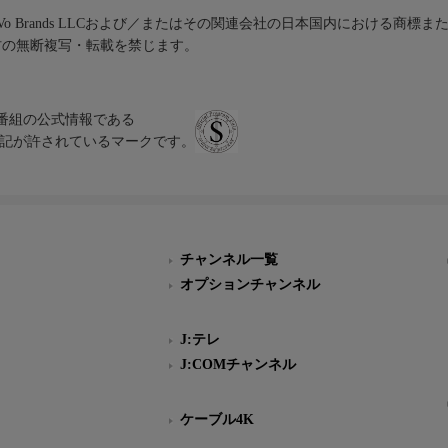
iVo Brands LLCおよび／またはその関連会社の日本国内における商標
材の無断複写・転載を禁じます。
、テレビ番組の公式情報である
スにのみ表記が許されているマークです。
チャンネル一覧
オプションチャンネル
J:テレ
J:COMチャンネル
ケーブル4K