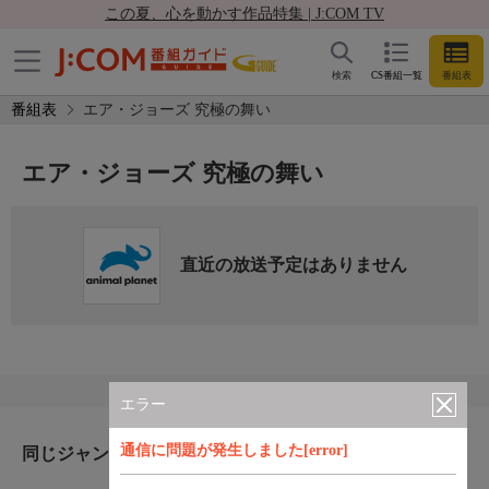
この夏、心を動かす作品特集 | J:COM TV
検索
CS番組一覧
番組表
番組表
エア・ジョーズ 究極の舞い
エア・ジョーズ 究極の舞い
直近の放送予定はありません
エラー
通信に問題が発生しました[error]
同じジャンルのおすすめ番組