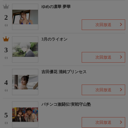
ゆめの凛華 夢華
2
次回放送
(-)
3月のライオン
3
次回放送
(-)
吉田優花 清純プリンセス
4
次回放送
(-)
パチンコ激闘伝!実戦守山塾
5
次回放送
(-)