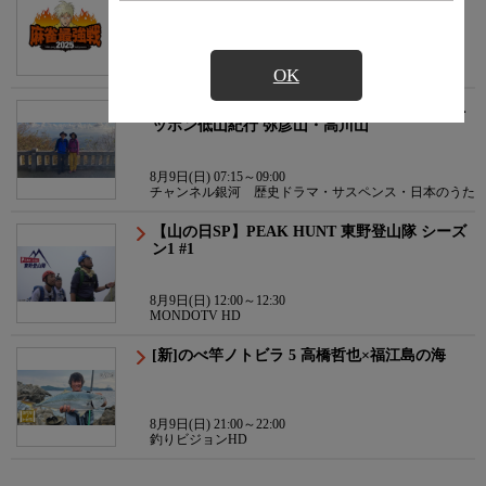
8月8日(土) 22:00～23:40
テレ朝チャンネル２
OK
[新]【山の日特集】ちょっと山頂へ〜絶景！ニ
ッポン低山紀行 弥彦山・高川山
8月9日(日) 07:15～09:00
チャンネル銀河 歴史ドラマ・サスペンス・日本のうた
【山の日SP】PEAK HUNT 東野登山隊 シーズ
ン1 #1
8月9日(日) 12:00～12:30
MONDOTV HD
[新]のべ竿ノトビラ 5 高橋哲也×福江島の海
8月9日(日) 21:00～22:00
釣りビジョンHD