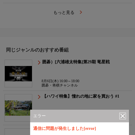
もっと見る
同じジャンルのおすすめ番組
囲碁）[六浦雄太特集]第29期 竜星戦
8月6日(木) 16:00～18:00
囲碁・将棋チャンネル
【ハワイ特集】憧れの地に家を買おう #1
8月8日(土) 21:00～22:00
エラー
旅チャンネル ＨＤ
通信に問題が発生しました[error]
麻雀最強戦2025▽ザ・リベンジ【A卓】