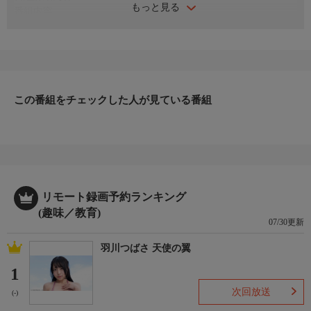
もっと見る
番組内容
残すところあと2試合、各リーグトップ4名のみがクライマックス
シリーズの出場権を獲得できる!
セイラーズ・リーグ(セ・リーグ)予選・7回戦
出場：井出康平、東城りお、魚谷侑未、大和
この番組をチェックした人が見ている番組
解説：馬場裕一
実況：内藤正樹
リモート録画予約ランキング
(趣味／教育)
07/30更新
羽川つばさ 天使の翼
1
次回放送
(-)