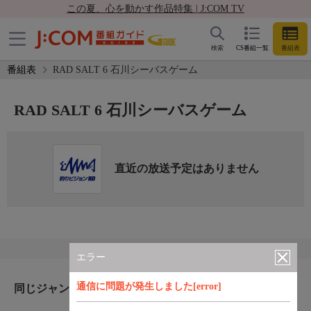
この夏、心を動かす作品特集 | J:COM TV
検索
CS番組一覧
番組表
番組表
RAD SALT 6 石川シーバスゲーム
RAD SALT 6 石川シーバスゲーム
直近の放送予定はありません
エラー
通信に問題が発生しました[error]
同じジャンルのおすすめ番組