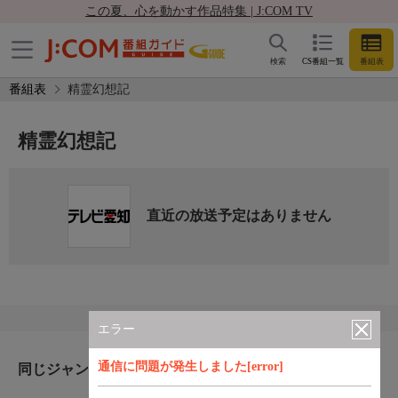
この夏、心を動かす作品特集 | J:COM TV
検索
CS番組一覧
番組表
番組表
精霊幻想記
精霊幻想記
直近の放送予定はありません
エラー
通信に問題が発生しました[error]
同じジャンルのおすすめ番組