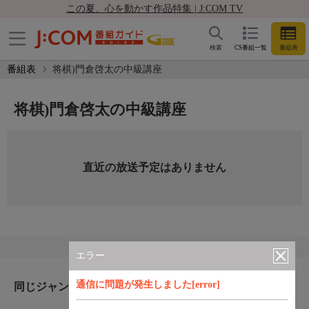
この夏、心を動かす作品特集 | J:COM TV
検索
CS番組一覧
番組表
番組表
将棋)門倉啓太の中級講座
将棋)門倉啓太の中級講座
直近の放送予定はありません
エラー
通信に問題が発生しました[error]
同じジャンルのおすすめ番組