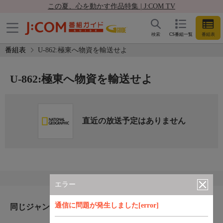
この夏、心を動かす作品特集 | J:COM TV
検索
CS番組一覧
番組表
番組表
U-862:極東へ物資を輸送せよ
U-862:極東へ物資を輸送せよ
直近の放送予定はありません
エラー
通信に問題が発生しました[error]
同じジャンルのおすすめ番組