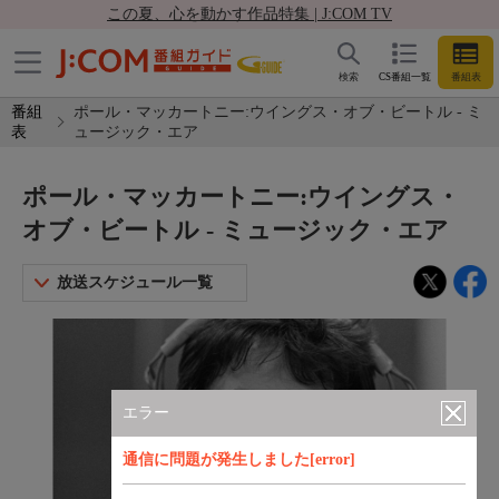
この夏、心を動かす作品特集 | J:COM TV
検索
CS番組一覧
番組表
番組
ポール・マッカートニー:ウイングス・オブ・ビートル - ミ
表
ュージック・エア
ポール・マッカートニー:ウイングス・
オブ・ビートル - ミュージック・エア
放送スケジュール一覧
エラー
通信に問題が発生しました[error]