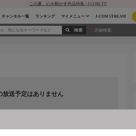
この夏、心を動かす作品特集 | J:COM TV
チャンネル一覧
ランキング
マイメニュー
J:COM STREAM
詳細検索
の放送予定はありません