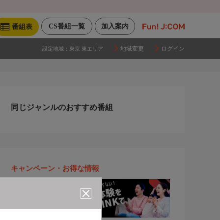
CS番組一覧
加入案内
番組表
地域変更
ログイン
設定地域：
東京 東エリア
同じジャンルのおすすめ番組
キャンペーン・お得な情報