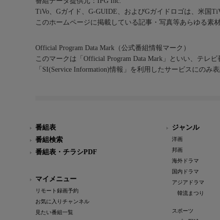
番組データ提供元：IPG Inc.
TiVo、Gガイド、G-GUIDE、およびGガイドロゴは、米国T
このホームページに掲載している記事・写真等あらゆる素
Official Program Data Mark（公式番組情報マーク）
このマークは「Official Program Data Mark」といい
「SI(Service Information)情報」を利用したサービ
番組表
ジャンル
番組検索
洋画
邦画
番組表・チラシPDF
海外ドラマ
国内ドラマ
マイメニュー
アジアドラマ
リモート録画予約
韓流まつり
お気に入りチャンネル
スポーツ
見たい番組一覧