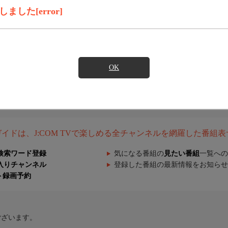
した[error]
OK
組ガイドは、J:COM TVで楽しめる全チャンネルを網羅した番組
検索ワード登録
気になる番組の
見たい番組
一覧への
入りチャンネル
登録した番組の最新情報をお知らせ
ト録画予約
ございます。