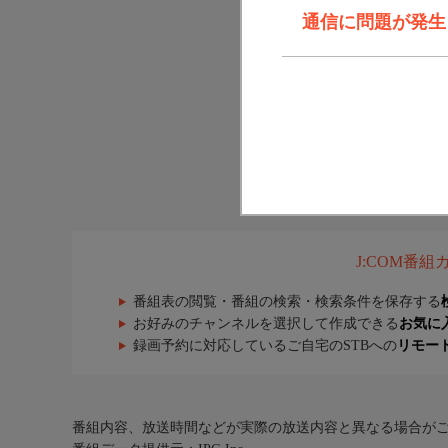
通信に問題が発生しま
J:COM番
番組表の閲覧・番組の検索・検索条件を保存する
お好みのチャンネルを選択して作成できる
お気に
録画予約に対応しているご自宅のSTBへの
リモー
番組内容、放送時間などが実際の放送内容と異なる場合が