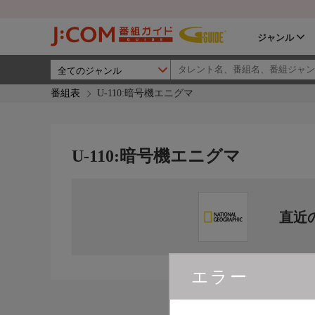
ジャンル
番組表
U-110:暗号機エニグマ
U-110:暗号機エニグマ
直近
エラー