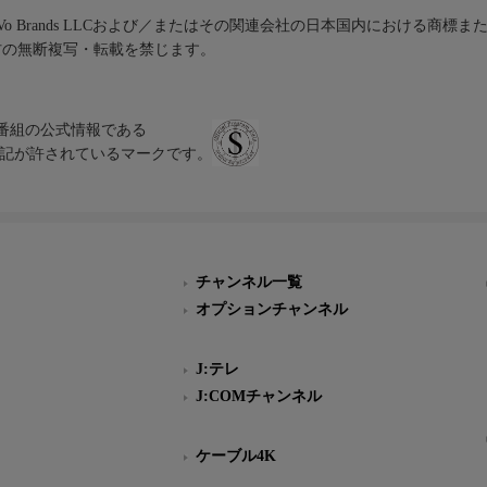
iVo Brands LLCおよび／またはその関連会社の日本国内における商標
材の無断複写・転載を禁じます。
、テレビ番組の公式情報である
スにのみ表記が許されているマークです。
チャンネル一覧
オプションチャンネル
J:テレ
J:COMチャンネル
ケーブル4K