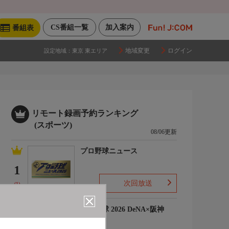
CS番組一覧
加入案内
番組表
地域変更
ログイン
設定地域：
東京 東エリア
リモート録画予約ランキング
(スポーツ)
08/06更新
プロ野球ニュース
1
次回放送
(1)
プロ野球 2026 DeNA×阪神
2