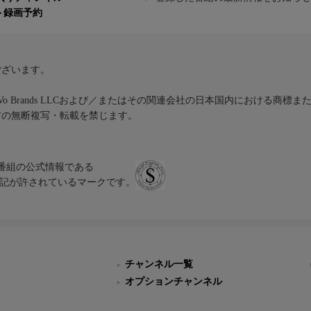
ト録画予約
ございます。
iVo Brands LLCおよび／またはその関連会社の日本国内における商標
材の無断複写・転載を禁じます。
、テレビ番組の公式情報である
スにのみ表記が許されているマークです。
チャンネル一覧
オプションチャンネル