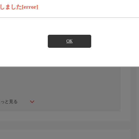
録画予約
見たい
した[error]
)のご契約が必要となります。
OK
もっと見る