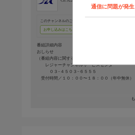
Ch.922
レジャーチャンネル
通信に問題が発生しま
このチャンネルのご視聴には、オプションチャンネル(有料
お申し込みはこちら
ご利用料金はこちら
番組詳細内容
おしらせ
（番組内容に関するお問い合わせは）
レジャーチャンネルサービスセンター
０３−４５０３−６５５５
受付時間／１０：００〜１８：００（年中無休）