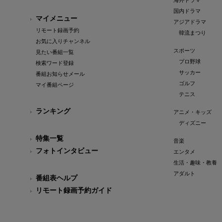
海外ドラマ
国内ドラマ
マイメニュー
アジアドラマ
リモート録画予約
韓流まつり
お気に入りチャンネル
スポーツ
見たい番組一覧
プロ野球
検索ワード登録
サッカー
番組お知らせメール
ゴルフ
マイ番組ページ
テニス
ランキング
アニメ・キッズ
ディズニー
特集一覧
音楽
フォトインタビュー
エンタメ
生活・趣味・教養
アダルト
番組表ヘルプ
リモート録画予約ガイド