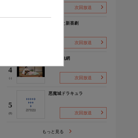
歌劇-」感謝祭
次回放送
(-)
よしもと新喜劇
3
次回放送
(4)
鰯賣戀曳網
4
次回放送
(-)
悪魔城ドラキュラ
5
次回放送
(8)
もっと見る