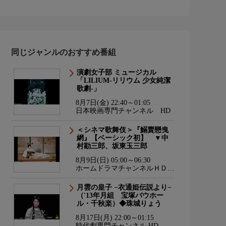
同じジャンルのおすすめ番組
演劇女子部 ミュージカル
「LILIUM-リリウム 少女純潔
歌劇-」
8月7日(金) 22:40～01:05
日本映画専門チャンネル HD
＜シネマ歌舞伎＞『鰯賣戀曳
網』【ベーシック初】 ▼中
村勘三郎、坂東玉三郎
8月9日(日) 05:00～06:30
ホームドラマチャンネルＨＤ
韓流・時代劇・国内ドラマ
月雲の皇子 −衣通姫伝説より−
（'13年月組 宝塚バウホー
ル・千秋楽）◆珠城りょう
8月17日(月) 22:00～01:15
時代劇専門チャンネル HD