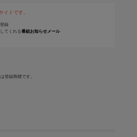
表サイトです。
登録
してくれる
番組お知らせメール
または登録商標です。