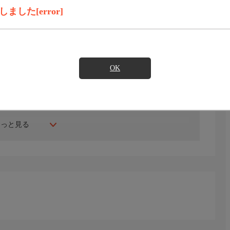
録画予約
見たい
した[error]
にて収録
OK
噺家は言った〜
もっと見る