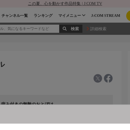
この夏、心を動かす作品特集 | J:COM TV
チャンネル一覧
ランキング
マイメニュー
J:COM STREAM
詳細検索
ル
う病み付きの無敵のおとぼけ