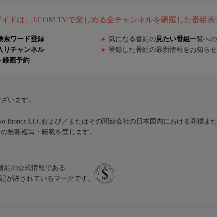
組ガイドは、J:COM TVで楽しめる全チャンネルを網羅した番組
検索ワード登録
気になる番組の
見たい番組
一覧への
入りチャンネル
登録した番組の最新情報をお知らせ
ト録画予約
ございます。
iVo Brands LLCおよび／またはその関連会社の日本国内における商標
材の無断複写・転載を禁じます。
、テレビ番組の公式情報である
スにのみ表記が許されているマークです。