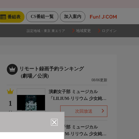
CS番組一覧
加入案内
番組表
地域変更
ログイン
設定地域：
東京 東エリア
リモート録画予約ランキング
(劇場／公演)
08/06更新
演劇女子部 ミュージカル
「LILIUM-リリウム 少女純潔
1
歌劇-」
次回放送
(-)
演劇女子部 ミュージカル
「LILIUM-リリウム 少女純潔
2