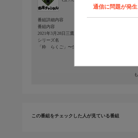
Ch.770
寄席チャンネル
通信に問題が発生しま
番組詳細内容
番組内容
2021年3月28日三鷹市芸術文化センター星のホール
シリーズ名
「粋 らくご」〜生きてりゃいろいろあらぁね、と
この番組をチェックした人が見ている番組