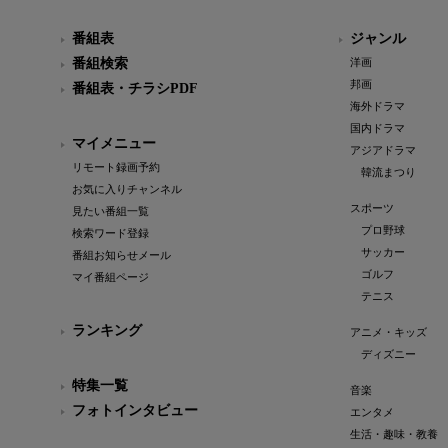
番組表
ジャンル
番組検索
洋画
邦画
番組表・チラシPDF
海外ドラマ
国内ドラマ
マイメニュー
アジアドラマ
リモート録画予約
韓流まつり
お気に入りチャンネル
スポーツ
見たい番組一覧
プロ野球
検索ワード登録
サッカー
番組お知らせメール
ゴルフ
マイ番組ページ
テニス
ランキング
アニメ・キッズ
ディズニー
特集一覧
音楽
フォトインタビュー
エンタメ
生活・趣味・教養