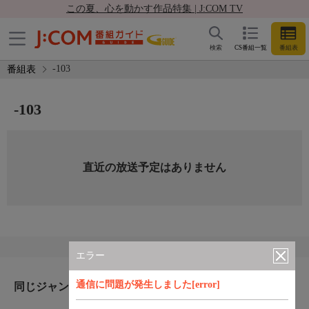
この夏、心を動かす作品特集 | J:COM TV
検索
CS番組一覧
番組表
-103
番組表
-103
直近の放送予定はありません
エラー
通信に問題が発生しました[error]
同じジャンルのおすすめ番組