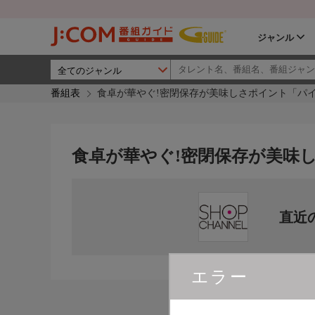
ジャンル
番組表
食卓が華やぐ!密閉保存が美味しさポイント「パ
食卓が華やぐ!密閉保存が美味
直近
エラー