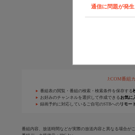
通信に問題が発生しま
J:COM番
番組表の閲覧・番組の検索・検索条件を保存する
お好みのチャンネルを選択して作成できる
お気に
録画予約に対応しているご自宅のSTBへの
リモー
番組内容、放送時間などが実際の放送内容と異なる場合が