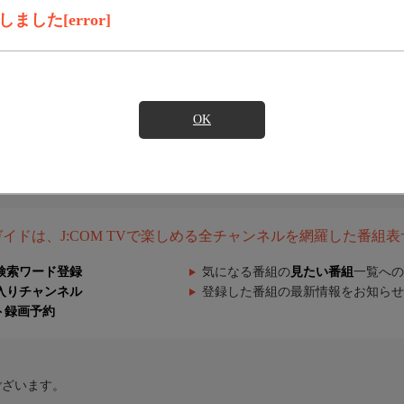
した[error]
OK
組ガイドは、J:COM TVで楽しめる全チャンネルを網羅した番組
検索ワード登録
気になる番組の
見たい番組
一覧への
入りチャンネル
登録した番組の最新情報をお知らせ
ト録画予約
ございます。