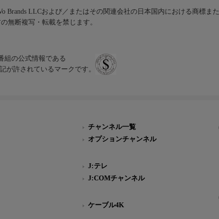
iVo Brands LLCおよび／またはその関連会社の日本国内における商標
材の無断複写・転載を禁じます。
、テレビ番組の公式情報である
スにのみ表記が許されているマークです。
チャンネル一覧
オプションチャンネル
J:テレ
J:COMチャンネル
ケーブル4K