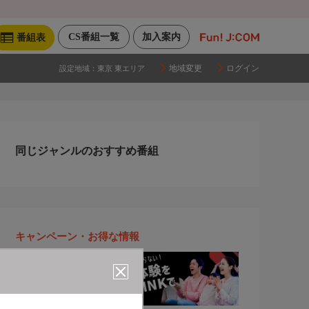
CS番組一覧
加入案内
番組表
地域変更
ログイン
設定地域：
東京 東エリア
同じジャンルのおすすめ番組
キャンペーン・お得な情報