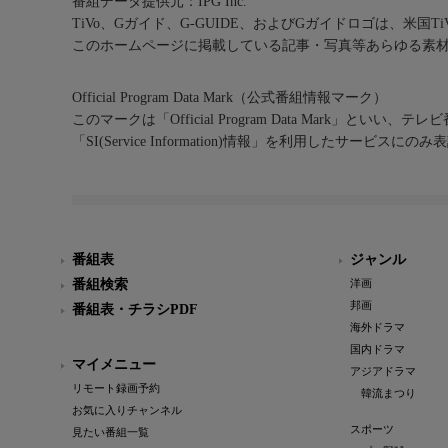
番組データ提供元：IPG Inc.
TiVo、Gガイド、G-GUIDE、およびGガイドロゴは、米国T
このホームページに掲載している記事・写真等あらゆる素
Official Program Data Mark（公式番組情報マーク）
このマークは「Official Program Data Mark」といい
「SI(Service Information)情報」を利用したサービ
番組表
ジャンル
番組検索
洋画
邦画
番組表・チラシPDF
海外ドラマ
国内ドラマ
マイメニュー
アジアドラマ
リモート録画予約
韓流まつり
お気に入りチャンネル
スポーツ
見たい番組一覧