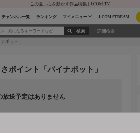
この夏、心を動かす作品特集 | J:COM TV
チャンネル一覧
ランキング
マイメニュー
J:COM STREAM
詳細検索
イナポット」
しさポイント「パイナポット」
の放送予定はありません