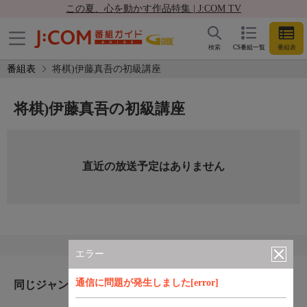
この夏、心を動かす作品特集 | J:COM TV
検索
CS番組一覧
番組表
番組表
将棋)伊藤真吾の初級講座
将棋)伊藤真吾の初級講座
直近の放送予定はありません
エラー
通信に問題が発生しました[error]
同じジャンルのおすすめ番組