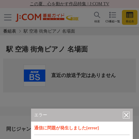
この夏、心を動かす作品特集 | J:COM TV
検索
CS番組一覧
番組表
番組表
駅 空港 街角ピアノ 名場面
駅 空港 街角ピアノ 名場面
直近の放送予定はありません
エラー
通信に問題が発生しました[error]
同じジャンルのおすすめ番組