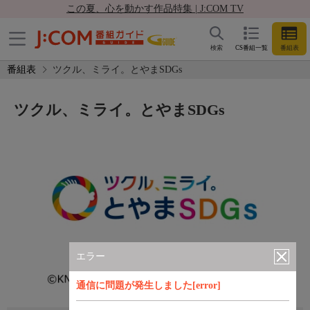
この夏、心を動かす作品特集 | J:COM TV
検索
CS番組一覧
番組表
番組表
ツクル、ミライ。とやまSDGs
ツクル、ミライ。とやまSDGs
エラー
通信に問題が発生しました[error]