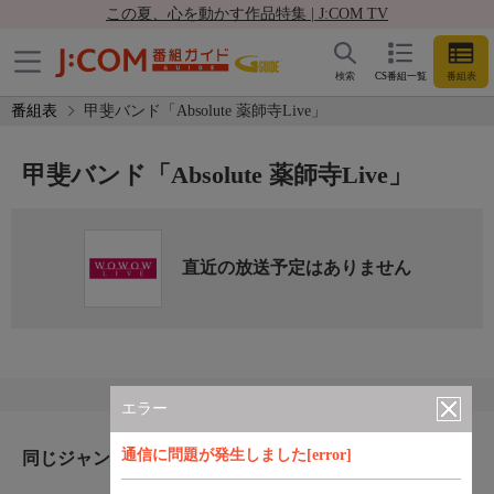
この夏、心を動かす作品特集 | J:COM TV
検索
CS番組一覧
番組表
番組表
甲斐バンド「Absolute 薬師寺Live」
甲斐バンド「Absolute 薬師寺Live」
直近の放送予定はありません
エラー
通信に問題が発生しました[error]
同じジャンルのおすすめ番組