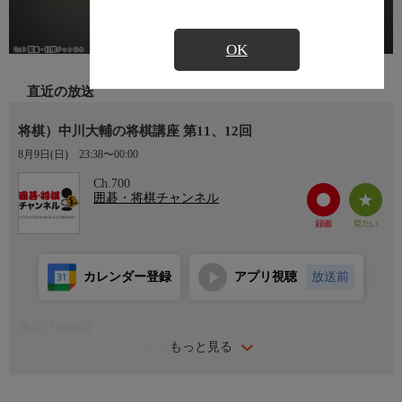
OK
直近の放送
将棋）中川大輔の将棋講座 第11、12回
8月9日(日)
23:38〜00:00
Ch.700
囲碁・将棋チャンネル
カレンダー登録
アプリ視聴
放送前
番組詳細内容
もっと見る
「明日から使える右四間飛車」
・端の攻防〜一手勝ちを目指せ ほか
講 師：中川大輔八段