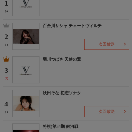
1
(-)
百合川サシャ チェートヴィルチ
2
次回放送
(-)
羽川つばさ 天使の翼
3
(1)
秋田そな 初恋ソナタ
4
次回放送
(-)
将棋)第34期 銀河戦