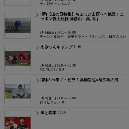
テレ朝チャンネル２
[新]【山の日特集】ちょっと山頂へ〜絶景！ニ
ッポン低山紀行 弥彦山・高川山
8月9日(日) 07:15～09:00
チャンネル銀河 歴史ドラマ・サスペンス・日本のうた
えみつんキャンプ！ #1
8月9日(日) 12:00～12:30
MONDOTV HD
[新]のべ竿ノトビラ 5 高橋哲也×福江島の海
8月9日(日) 21:00～22:00
釣りビジョンHD
嵐と松本 #249