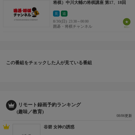
将棋）中川大輔の将棋講座 第17、18回
見
追
8/30(日)
23:38～00:00
囲碁・将棋チャンネル
この番組をチェックした人が見ている番組
リモート録画予約ランキング
(趣味／教育)
08/06更新
谷碧 女神の誘惑