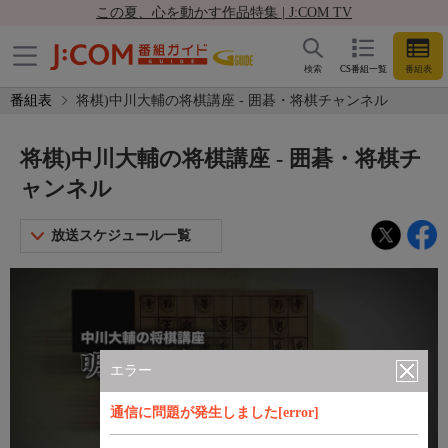
この夏、心を動かす作品特集 | J:COM TV
検索
CS番組一覧
番組表
番組表
将棋)中川大輔の将棋講座 - 囲碁・将棋チャンネル
将棋)中川大輔の将棋講座 - 囲碁・将棋チ
ャンネル
放送スケジュール一覧
エラー
通信に問題が発生しました[error]