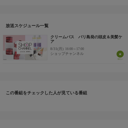
ファッション、ビューティー、ホームグッズ、グルメなど、バイ
ヤーが厳選した商品を24時間ご紹介。世界中の逸品に出会う喜び
を生放送ならではの臨場感と一緒にお楽しみください。
＊ライブ放送につき、番組および商品内容に変更が生じる場合も
放送スケジュール一覧
ございます。
クリームバス バリ島発の頭皮＆美髪ケ
ＨＰ：https://www.shopch.jp
ア
8/31(月)
16:00～17:00
ショップチャンネル
この番組をチェックした人が見ている番組