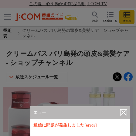
この夏、心を動かす作品特集 | J:COM TV
検索
CS番組一覧
番組表
番組
クリームバス バリ島発の頭皮&美髪ケア - ショップチャ
表
ンネル
クリームバス バリ島発の頭皮&美髪ケア
- ショップチャンネル
放送スケジュール一覧
エラー
通信に問題が発生しました[error]