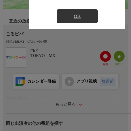
OK
直近の放送
ごるビバ
8月13日(木)
07:35〜08:00
Ch.9
TOKYO MX
カレンダー登録
アプリ視聴
放送前
番組内容(1)
もっと見る
新潟のゴルフ場を舞台に真剣バトルを繰り広げる「ごるビバ」！
今回の戦いの舞台は、長岡市のグリーンヒル長岡ゴルフ倶楽部！
そしてゲストには、芸能界No.1ゴルファーの呼び声も高いお笑い
同じ出演者の他の番組を探す
芸人・ココリコ遠藤章造と、現在実力急上昇中のはんにゃ．金田
哲がラウンド！「○○してはいけないゴルフ」といったお題が毎回