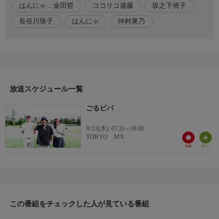
はんにゃ．金田哲
ココリコ遠藤
坂之下侑子
ラウンドごとに設定され、笑いありナイスショットありの見せ場
やプレーが盛りだくさんです。
長谷川珠子
はんにゃ
仲村果乃
番組内容(2)
またペアを組む女子プロゴルファーは、“可愛すぎるプロゴルフ
ァー”として話題になった坂之下侑子プロと、2022年大学在学中
にプロテストに合格し活躍を見せる仲村果乃プロの二人です。毎
回出題されるお題に翻弄されながら生まれる様々なドラマと笑い
放送スケジュール一覧
に注目です。
ごるビバ
出演者
【出演者】
8/13(木)
07:35～08:00
TOKYO MX
ココリコ遠藤章造、はんにゃ．金田哲、坂之下侑子（プロゴルフ
ァー）、仲村果乃（プロゴルファー)
【MC】
長谷川珠子(NST新潟総合テレビアナウンサー)
この番組をチェックした人が見ている番組