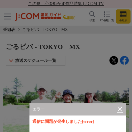
この夏、心を動かす作品特集 | J:COM TV
検索
CS番組一覧
番組表
番組表
ごるビバ - TOKYO MX
ごるビバ - TOKYO MX
放送スケジュール一覧
エラー
通信に問題が発生しました[error]