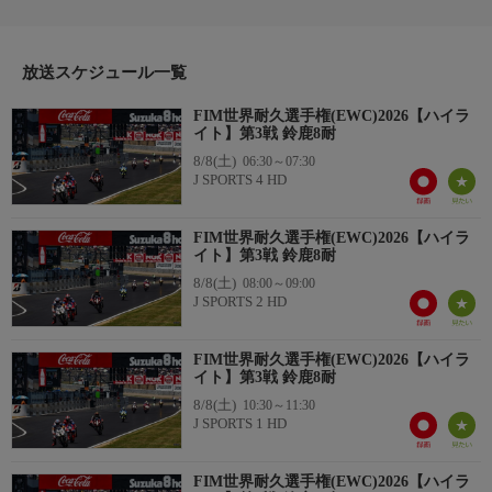
二輪の耐久レース世界選手権であるFIM世界耐久選手権(EWC)。
マシンのベースは、サーキットで行われるレースに勝つことを目
放送スケジュール一覧
的に開発・販売された市販のスーパースポーツモデル。
番組内容
FIM世界耐久選手権(EWC)2026【ハイラ
中でも世界選手権に投入されているのは、メーカーのフラッグシ
イト】第3戦 鈴鹿8耐
ップとなるスーパーバイク。スーパーバイク世界選手権で活躍し
8/8(土)
06:30～07:30
ているのと同じマシンが、し烈な耐久レースを繰り広げる。
J SPORTS 4 HD
日本最大ともいえる二輪レースである“鈴鹿8時間耐久ロードレー
ス”や、1922年に第1回大会が行われた歴史ある“ボルドール24時
FIM世界耐久選手権(EWC)2026【ハイラ
間耐久ロードレース”などがシリーズにラインナップされてい
イト】第3戦 鈴鹿8耐
る。
8/8(土)
08:00～09:00
J SPORTS 2 HD
FIM世界耐久選手権(EWC)2026【ハイラ
イト】第3戦 鈴鹿8耐
8/8(土)
10:30～11:30
J SPORTS 1 HD
FIM世界耐久選手権(EWC)2026【ハイラ