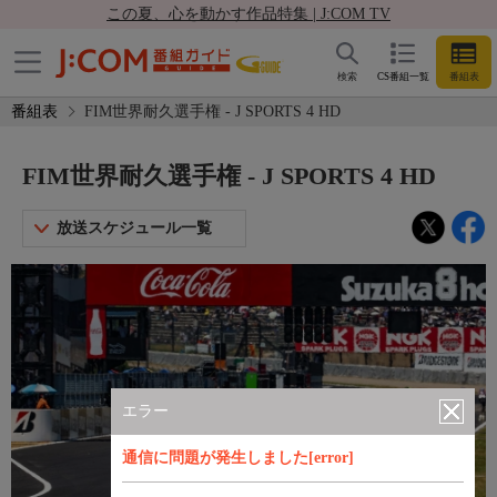
この夏、心を動かす作品特集 | J:COM TV
検索
CS番組一覧
番組表
番組表
FIM世界耐久選手権 - J SPORTS 4 HD
FIM世界耐久選手権 - J SPORTS 4 HD
放送スケジュール一覧
エラー
通信に問題が発生しました[error]