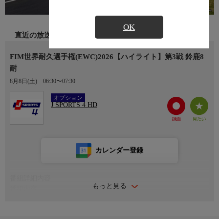
OK
直近の放送
FIM世界耐久選手権(EWC)2026【ハイライト】第3戦 鈴鹿8
耐
8月8日(土)
06:30〜07:30
Ch.408
オプション
J SPORTS 4 HD
カレンダー登録
番組詳細内容
もっと見る
番組内容
開催日：2026年7月5日(現地)
会場：鈴鹿サーキット，三重県鈴鹿市