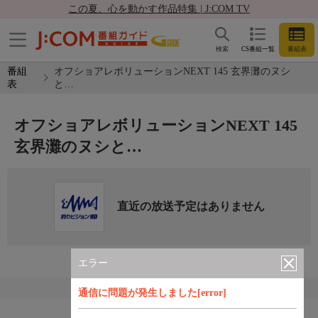
この夏、心を動かす作品特集 | J:COM TV
検索
CS番組一覧
番組表
番組
オフショアレボリューションNEXT 145 玄界灘のヌシ
表
と…
オフショアレボリューションNEXT 145
玄界灘のヌシと…
直近の放送予定はありません
エラー
通信に問題が発生しました[error]