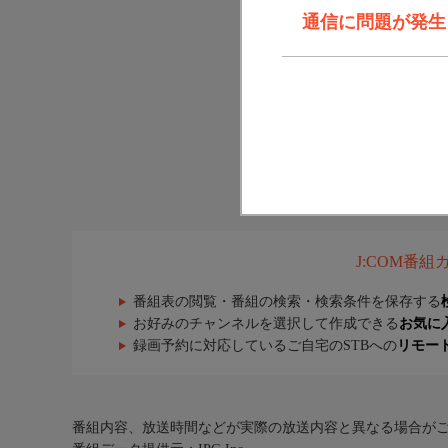
通信に問題が発生しま
J:COM番
番組表の閲覧・番組の検索・検索条件を保存する
お好みのチャンネルを選択して作成できる
お気に
録画予約に対応しているご自宅のSTBへの
リモー
番組内容、放送時間などが実際の放送内容と異なる場合が