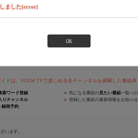
した[error]
OK
組ガイドは、J:COM TVで楽しめる全チャンネルを網羅した番組
検索ワード登録
気になる番組の
見たい番組
一覧への
入りチャンネル
登録した番組の最新情報をお知らせ
ト録画予約
ございます。