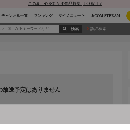
この夏、心を動かす作品特集 | J:COM TV
チャンネル一覧
ランキング
マイメニュー
J:COM STREAM
詳細検索
の放送予定はありません