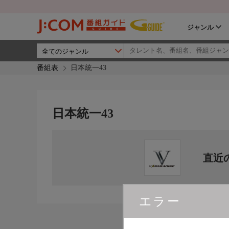
ジャンル
番組表
日本統一43
日本統一43
直近
エラー