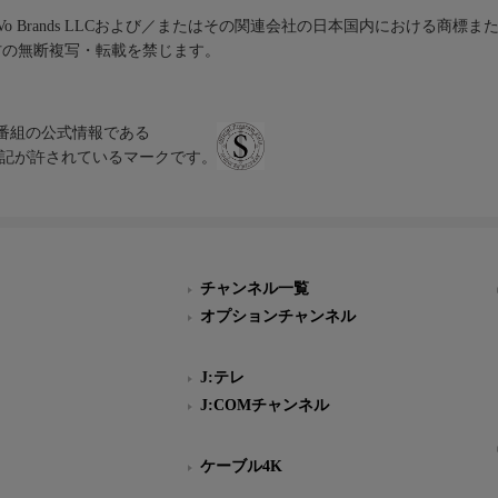
iVo Brands LLCおよび／またはその関連会社の日本国内における商標
材の無断複写・転載を禁じます。
、テレビ番組の公式情報である
スにのみ表記が許されているマークです。
チャンネル一覧
オプションチャンネル
J:テレ
J:COMチャンネル
ケーブル4K