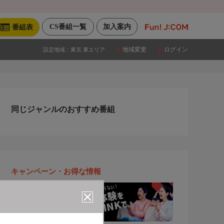
CS番組一覧
加入案内
番組表
地域変更
ログイン
設定地域：
東京 東エリア
同じジャンルのおすすめ番組
キャンペーン・お得な情報