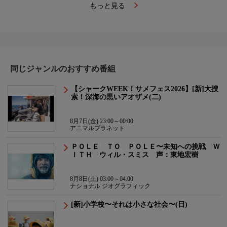
もっと見る
同じジャンルのおすすめ番組
【シャークWEEK！サメフェス2026】[新]大捜
索！深海の黒いアオザメ(二)
8月7日(金) 23:00～00:00
アニマルプラネット
ＰＯＬＥ ＴＯ ＰＯＬＥ〜未知への挑戦 Ｗ
ＩＴＨ ウィル・スミス 声：東地宏樹
8月8日(土) 03:00～04:00
ナショナル ジオグラフィック
[新]小学校〜それは小さな社会〜(日)