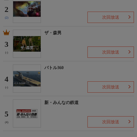
2
次回放送
(2)
ザ・森男
3
次回放送
(-)
バトル360
4
次回放送
(-)
新・みんなの鉄道
5
次回放送
(4)