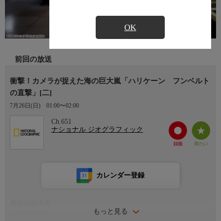
OK
前回の放送
衝撃！カメラが捉えた海の巨大嵐「ハリケーン フンベルト
の直撃」[二]
7月26日(日)
01:00〜02:00
Ch.651
ナショナル ジオグラフィック
カレンダー登録
番組詳細内容
もっと見る
▼番組概要