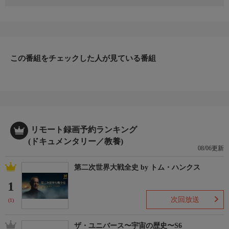
世界各地で発生するハリケーンや台風などの恐るべき嵐。その実
態を、海で働く人々の目を通して、臨場感あふれる映像でお届け
する。番組では、1000台にのぼるカメラを船や石油プラットフォ
ームなどに配置し、迫りくる巨大嵐の猛威を様々な場所で捉え
た。直撃を受けた人々は、荒れ狂う海で技術と知恵を駆使し、勇
この番組をチェックした人が見ている番組
気を振り絞って戦う。このシリーズで見えてくるのは切迫した状
況下における人間の真の姿と、地球規模の気象科学だ。
▼エピソード内容
大西洋上で発生した低気圧が徐々に勢力を増し、ハリケーン「フ
ンベルト」となって猛威を振るう。この自然の脅威の動きを予測
するのは難しい。直撃するのはメキシコ湾か、フロリダか。ハリ
ケーン・ハンターと呼ばれる空軍機は嵐に突入し、データを収
リモート録画予約ランキング
集。その進路を予測する。進路にあたる地域の人々はどのように
(ドキュメンタリー／教養)
08/06更新
して巨大ハリケーンに備えるのか、また、その怪物が過ぎ去った
あとの爪跡とは？迫力あるリアルな映像で、その脅威に迫る
第二次世界大戦全史 by トム・ハンクス
1
次回放送
(1)
ザ・ユニバース〜宇宙の歴史〜S6