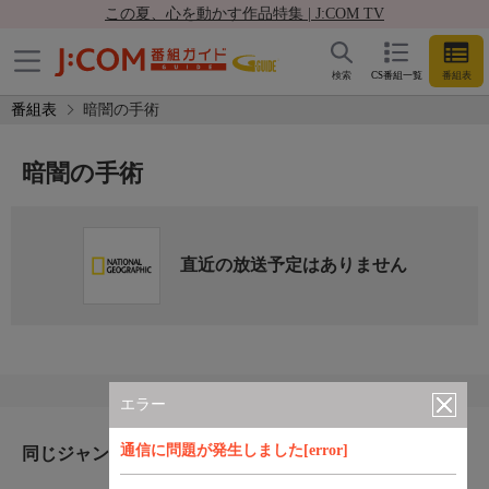
この夏、心を動かす作品特集 | J:COM TV
検索
CS番組一覧
番組表
番組表
暗闇の手術
暗闇の手術
直近の放送予定はありません
エラー
通信に問題が発生しました[error]
同じジャンルのおすすめ番組