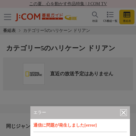
この夏、心を動かす作品特集 | J:COM TV
検索
CS番組一覧
番組表
番組表
カテゴリー5のハリケーン ドリアン
カテゴリー5のハリケーン ドリアン
直近の放送予定はありません
エラー
通信に問題が発生しました[error]
同じジャンルのおすすめ番組