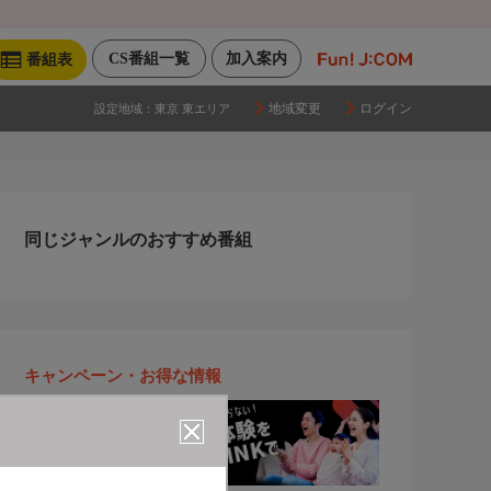
CS番組一覧
加入案内
番組表
地域変更
ログイン
設定地域：
東京 東エリア
同じジャンルのおすすめ番組
キャンペーン・お得な情報