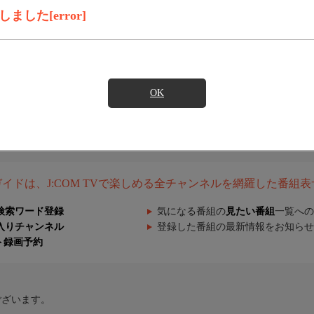
した[error]
OK
組ガイドは、J:COM TVで楽しめる全チャンネルを網羅した番組
検索ワード登録
気になる番組の
見たい番組
一覧への
入りチャンネル
登録した番組の最新情報をお知らせ
ト録画予約
ございます。