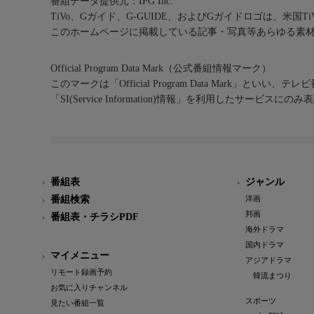
番組データ提供元：IPG Inc.
TiVo、Gガイド、G-GUIDE、およびGガイドロゴは、米国T
このホームページに掲載している記事・写真等あらゆる素
Official Program Data Mark（公式番組情報マーク）
このマークは「Official Program Data Mark」といい
「SI(Service Information)情報」を利用したサービ
番組表
ジャンル
番組検索
洋画
邦画
番組表・チラシPDF
海外ドラマ
国内ドラマ
マイメニュー
アジアドラマ
リモート録画予約
韓流まつり
お気に入りチャンネル
スポーツ
見たい番組一覧