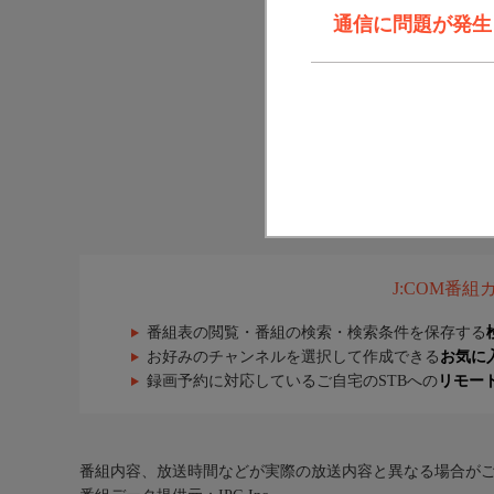
通信に問題が発生しま
J:COM番
番組表の閲覧・番組の検索・検索条件を保存する
お好みのチャンネルを選択して作成できる
お気に
録画予約に対応しているご自宅のSTBへの
リモー
番組内容、放送時間などが実際の放送内容と異なる場合が