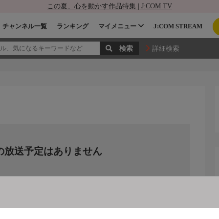
この夏、心を動かす作品特集 | J:COM TV
チャンネル一覧
ランキング
マイメニュー
J:COM STREAM
詳細検索
の放送予定はありません