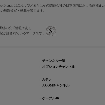
iVo Brands LLCおよび／またはその関連会社の日本国内における商標
材の無断複写・転載を禁じます。
、テレビ番組の公式情報である
スにのみ表記が許されているマークです。
チャンネル一覧
オプションチャンネル
J:テレ
J:COMチャンネル
ケーブル4K