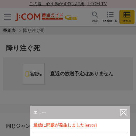
この夏、心を動かす作品特集 | J:COM TV
検索
CS番組一覧
番組表
番組表
降り注ぐ死
降り注ぐ死
直近の放送予定はありません
エラー
通信に問題が発生しました[error]
同じジャンルのおすすめ番組