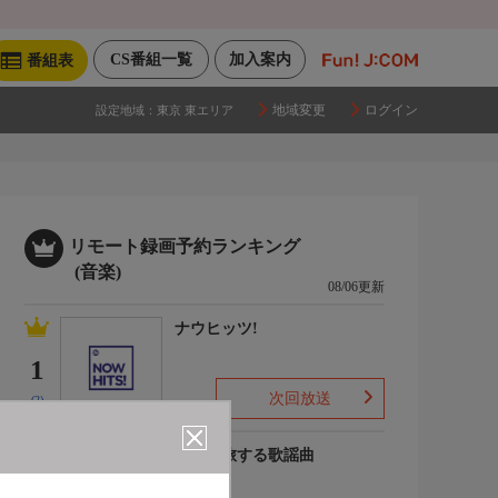
CS番組一覧
加入案内
番組表
地域変更
ログイン
設定地域：
東京 東エリア
リモート録画予約ランキング
(音楽)
08/06更新
ナウヒッツ!
1
次回放送
(2)
列車で旅する歌謡曲
2