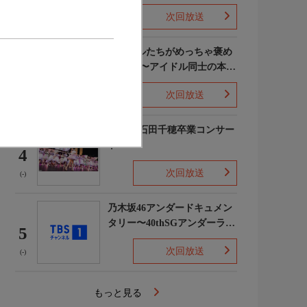
次回放送
(5)
ライバルたちがめっちゃ褒め
てくる!〜アイドル同士の本音
3
レビューSP〜
次回放送
(8)
STU48 石田千穂卒業コンサー
ト
4
次回放送
(-)
乃木坂46アンダードキュメン
タリー〜40thSGアンダーライ
5
ブ舞台裏〜
次回放送
(-)
もっと見る