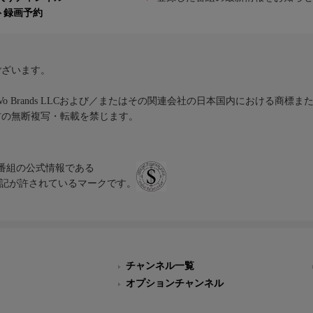
ト録画予約
ございます。
iVo Brands LLCおよび／またはその関連会社の日本国内における商標
材の無断複写・転載を禁じます。
、テレビ番組の公式情報である
スにのみ表記が許されているマークです。
チャンネル一覧
オプションチャンネル