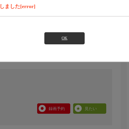
した[error]
OK
録画予約
見たい