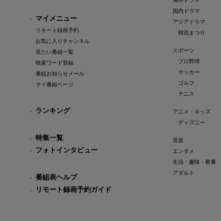
海外ドラマ
国内ドラマ
マイメニュー
アジアドラマ
リモート録画予約
韓流まつり
お気に入りチャンネル
スポーツ
見たい番組一覧
プロ野球
検索ワード登録
サッカー
番組お知らせメール
ゴルフ
マイ番組ページ
テニス
ランキング
アニメ・キッズ
ディズニー
特集一覧
音楽
フォトインタビュー
エンタメ
生活・趣味・教養
アダルト
番組表ヘルプ
リモート録画予約ガイド