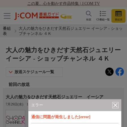
この夏、心を動かす作品特集 | J:COM TV
検索
CS番組一覧
番組表
番組
大人の魅力をひきだす天然石ジュエリー イーシア - ショッ
表
プチャンネル ４Ｋ
大人の魅力をひきだす天然石ジュエリー
イーシア - ショップチャンネル ４Ｋ
放送スケジュール一覧
前回の放送
大人の魅力をひきだす天然石ジュエリー イーシア
7月29日(水)
15:10〜16:00
エラー
Ch.430
通信に問題が発生しました[error]
ショップチャンネル ４Ｋ