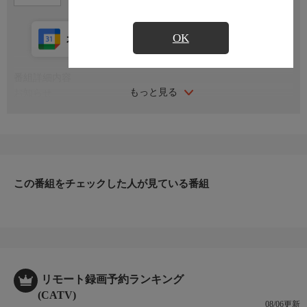
OK
カレンダー登録
アプリ視聴
放送中
番組詳細内容
もっと見る
お知らせ
日本初のショッピング専門チャンネルとして1996年にスタート。
ファッション、ビューティー、ホームグッズ、グルメなど、バイ
ヤーが厳選した商品を24時間ご紹介。世界中の逸品に出会う喜び
を生放送ならではの臨場感と一緒にお楽しみください。
＊ライブ放送につき、番組および商品内容に変更が生じる場合も
この番組をチェックした人が見ている番組
ございます。
ＨＰ：https://www.shopch.jp
リモート録画予約ランキング
(CATV)
08/06更新