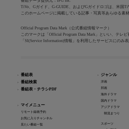
番組データ提供元：IPG Inc.
TiVo、Gガイド、G-GUIDE、およびGガイドロゴは、米国T
このホームページに掲載している記事・写真等あらゆる素
Official Program Data Mark（公式番組情報マーク）
このマークは「Official Program Data Mark」といい
「SI(Service Information)情報」を利用したサービ
番組表
ジャンル
番組検索
洋画
邦画
番組表・チラシPDF
海外ドラマ
国内ドラマ
マイメニュー
アジアドラマ
リモート録画予約
韓流まつり
お気に入りチャンネル
スポーツ
見たい番組一覧