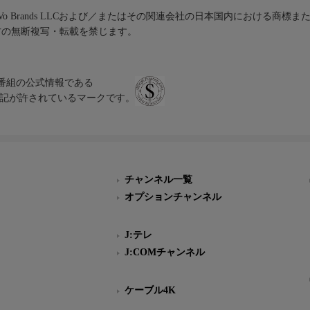
iVo Brands LLCおよび／またはその関連会社の日本国内における商標
材の無断複写・転載を禁じます。
、テレビ番組の公式情報である
スにのみ表記が許されているマークです。
チャンネル一覧
オプションチャンネル
J:テレ
J:COMチャンネル
ケーブル4K