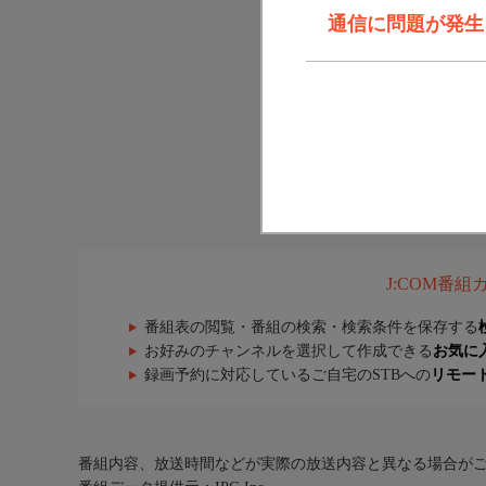
通信に問題が発生しま
J:COM番
番組表の閲覧・番組の検索・検索条件を保存する
お好みのチャンネルを選択して作成できる
お気に
録画予約に対応しているご自宅のSTBへの
リモー
番組内容、放送時間などが実際の放送内容と異なる場合が