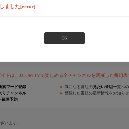
した[error]
OK
組ガイドは、J:COM TVで楽しめる全チャンネルを網羅した番組
検索ワード登録
気になる番組の
見たい番組
一覧への
入りチャンネル
登録した番組の最新情報をお知らせ
ト録画予約
ございます。