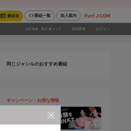
CS番組一覧
加入案内
番組表
地域変更
ログイン
設定地域：
東京 東エリア
同じジャンルのおすすめ番組
キャンペーン・お得な情報