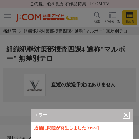
この夏、心を動かす作品特集 | J:COM TV
検索
CS番組一覧
番組表
番組表
組織犯罪対策部捜査四課4 通称"マルボー" 無差別テロ
組織犯罪対策部捜査四課4 通称"マルボ
ー" 無差別テロ
直近の放送予定はありません
エラー
通信に問題が発生しました[error]
同じジャンルのおすすめ番組