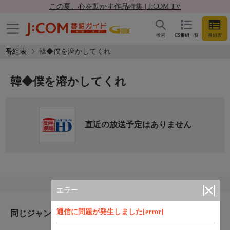
この夏、心を動かす作品特集 | J:COM TV
検索
CS番組一覧
番組表
番組表
韓◆僕を溶かしてくれ
韓◆僕を溶かしてくれ
直近の放送予定はありません
エラー
通信に問題が発生しました[error]
同じジャンルのおすすめ番組