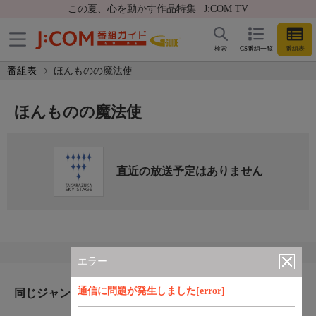
この夏、心を動かす作品特集 | J:COM TV
検索
CS番組一覧
番組表
番組表
ほんものの魔法使
ほんものの魔法使
直近の放送予定はありません
エラー
通信に問題が発生しました[error]
同じジャンルのおすすめ番組