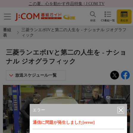
この夏、心を動かす作品特集 | J:COM TV
検索
CS番組一覧
番組表
番組
三菱ランエボIVと第二の人生を - ナショナル ジオグラフ
表
ィック
三菱ランエボIVと第二の人生を - ナショ
ナル ジオグラフィック
放送スケジュール一覧
エラー
通信に問題が発生しました[error]