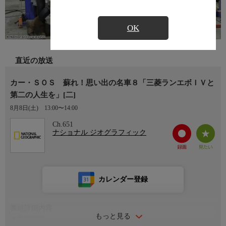
OK
直近の放送
カー・ＳＯＳ 蘇れ！思い出の名車８「三菱ランエボＩＶと
第二の人生を」[二]
8月8日(土)
13:00〜14:00
Ch.651
ナショナル ジオグラフィック
カレンダー登録
番組詳細内容
もっと見る
▼番組概要