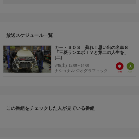
往年の名車を蘇らせる、あのカーＳＯＳが帰ってきた！シーズン
８となる今回は、番組史上最大の試練がファズ・タウンゼントと
ティム・ショーを待ち受ける。廃車寸前の車をオーナーに内緒で
運び出し、愛すべき名車を復活させ路上に返すのが使命だ。ビン
テージカーから日本製スポーツカー、ドイツを代表するスポーツ
放送スケジュール一覧
クーペに超レアな英国車などあらゆる名車が登場。生涯忘れられ
ないサプライズをオーナーにプレゼントしよう。
カー・ＳＯＳ 蘇れ！思い出の名車８
▼エピソード内容
「三菱ランエボＩＶと第二の人生を」
今回レストアするのは三菱ランサーエボリューションIV。競技向
[二]
けモデルは世界ラリー選手権で何度も王座に輝いた、日本が誇る
8/8(土)
13:00～14:00
ナショナル ジオグラフィック
スーパーサルーンだ。オーナーは元バイク整備士のティム。持病
が悪化して大腸がんを患い、大手術を乗り越えて生還したばか
り。体力を失ってしまった彼を元気づけたい娘たちからSOSを受
けたファズたちだが、車は長い間潮風にさらされていたため、至
る所に苔が生え、サビや腐食が著しく進んでしまっていた。
この番組をチェックした人が見ている番組