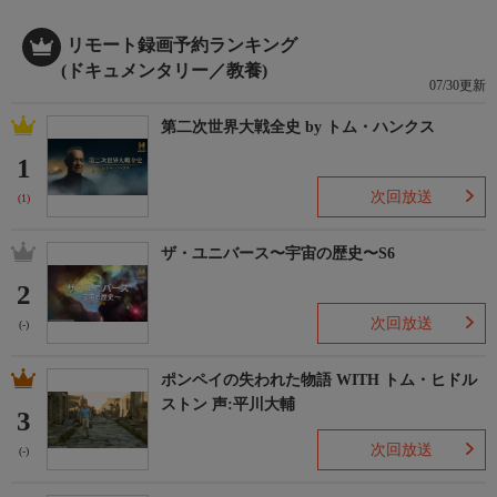
リモート録画予約ランキング
(ドキュメンタリー／教養)
07/30更新
第二次世界大戦全史 by トム・ハンクス
1
次回放送
(1)
ザ・ユニバース〜宇宙の歴史〜S6
2
次回放送
(-)
ポンペイの失われた物語 WITH トム・ヒドル
ストン 声:平川大輔
3
次回放送
(-)