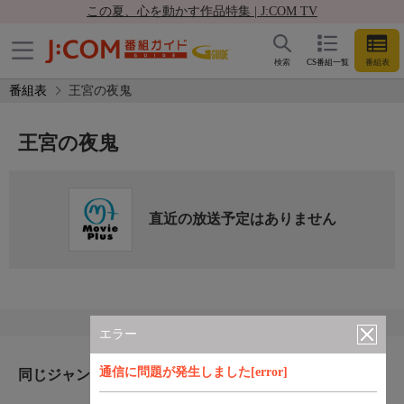
この夏、心を動かす作品特集 | J:COM TV
検索
CS番組一覧
番組表
番組表
王宮の夜鬼
王宮の夜鬼
直近の放送予定はありません
エラー
通信に問題が発生しました[error]
同じジャンルのおすすめ番組