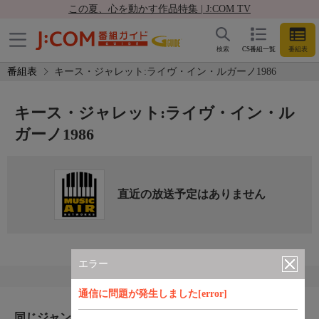
この夏、心を動かす作品特集 | J:COM TV
検索
CS番組一覧
番組表
番組表
キース・ジャレット:ライヴ・イン・ルガーノ1986
キース・ジャレット:ライヴ・イン・ル
ガーノ1986
直近の放送予定はありません
エラー
通信に問題が発生しました[error]
同じジャンルのおすすめ番組