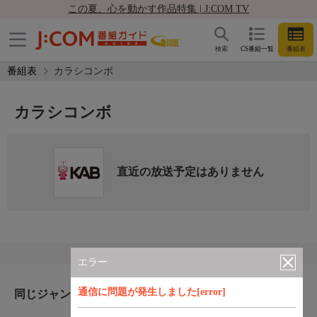
この夏、心を動かす作品特集 | J:COM TV
検索
CS番組一覧
番組表
番組表
カラシコンボ
カラシコンボ
直近の放送予定はありません
エラー
通信に問題が発生しました[error]
同じジャンルのおすすめ番組